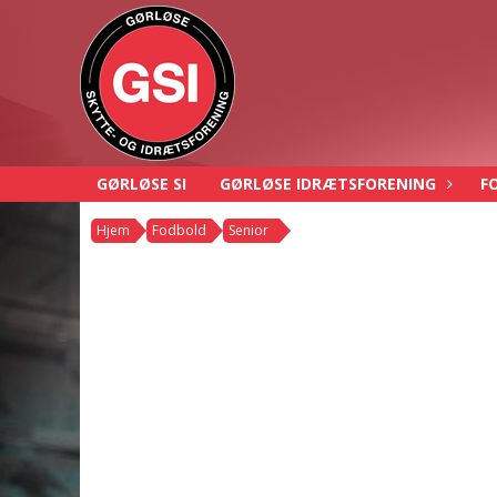
GØRLØSE SI
GØRLØSE IDRÆTSFORENING
F
Hjem
Fodbold
Senior