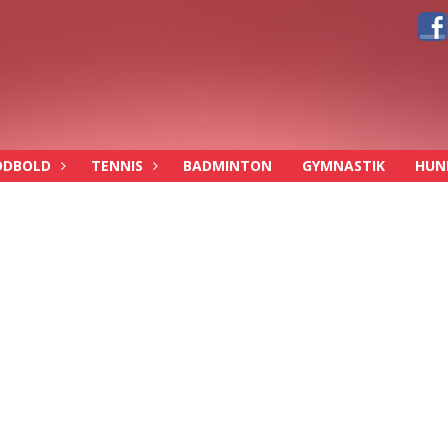
ODBOLD
TENNIS
BADMINTON
GYMNASTIK
HUN